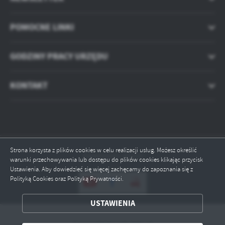
POMOCNE LINKI
GODZINY PRACY URZĘDU
KONTAKT
Strona korzysta z plików cookies w celu realizacji usług. Możesz określić
Odwiedzin: 47932
warunki przechowywania lub dostępu do plików cookies klikając przycisk
Ustawienia. Aby dowiedzieć się więcej zachęcamy do zapoznania się z
Polityką Cookies oraz Polityką Prywatności.
ZAPISZ WYBRANE
USTAWIENIA
ODRZUĆ WSZYSTKIE
Copyright by zgk.lelis.pl